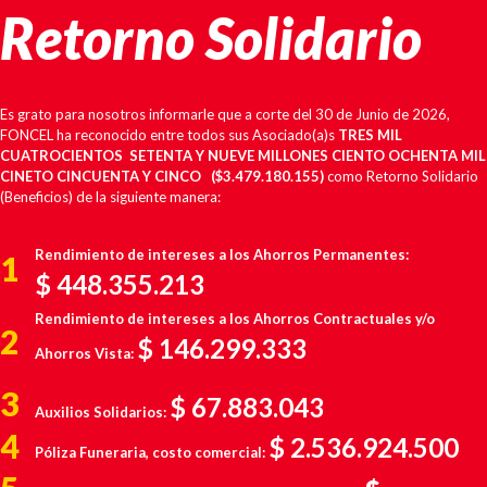
Retorno Solidario
Es grato para nosotros informarle que a corte del 30 de Junio de 2026,
FONCEL ha reconocido entre todos sus Asociado(a)s
TRES MIL
CUATROCIENTOS SETENTA Y NUEVE MILLONES CIENTO OCHENTA MIL
CINETO CINCUENTA Y CINCO
($3.479.180.155)
como Retorno Solidario
(Beneficios) de la siguiente manera:
Rendimiento de intereses a los Ahorros Permanentes:
1
$ 448.355.213
Rendimiento de intereses a los Ahorros Contractuales y/o
2
$ 146.299.333
Ahorros Vista:
3
$
67.883.043
Auxilios Solidarios:
4
$
2.536.924.500
Póliza Funeraria, costo comercial: